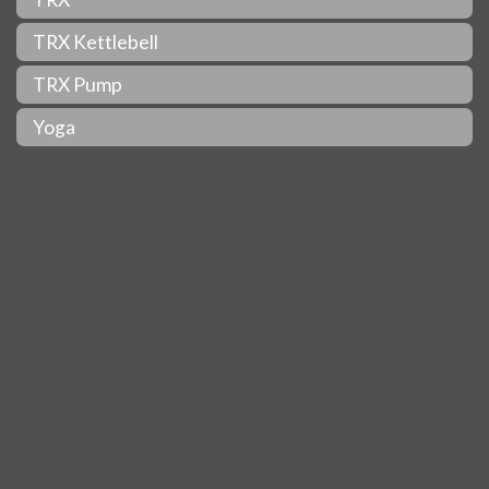
TRX Kettlebell
TRX Pump
Yoga