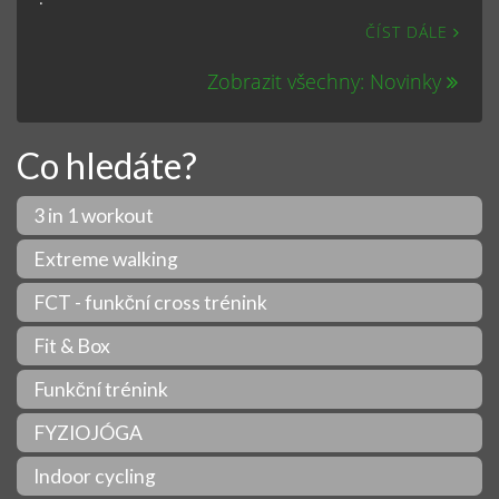
ČÍST DÁLE
Zobrazit všechny: Novinky
Co hledáte?
3 in 1 workout
Extreme walking
FCT - funkční cross trénink
Fit & Box
Funkční trénink
FYZIOJÓGA
Indoor cycling