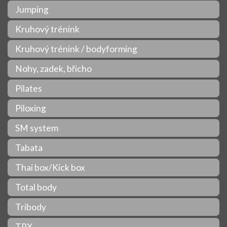
Jumping
Kruhový trénink
Kruhový trénink / bodyforming
Nohy, zadek, břicho
Pilates
Piloxing
SM system
Tabata
Thai box/Kick box
Total body
Tribody
TRX