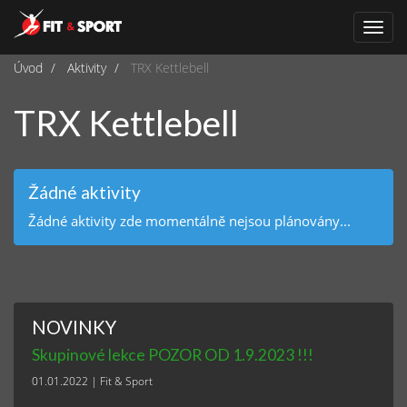
Navi
Úvod
Aktivity
TRX Kettlebell
TRX Kettlebell
Žádné aktivity
Žádné aktivity zde momentálně nejsou plánovány...
NOVINKY
Skupinové lekce POZOR OD 1.9.2023 !!!
01.01.2022
|
Fit & Sport
.