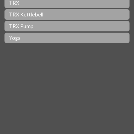
TRX
TRX Kettlebell
TRX Pump
Yoga