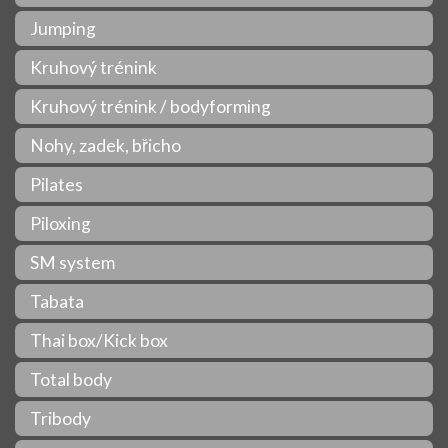
Jumping
Kruhový trénink
Kruhový trénink / bodyforming
Nohy, zadek, břicho
Pilates
Piloxing
SM system
Tabata
Thai box/Kick box
Total body
Tribody