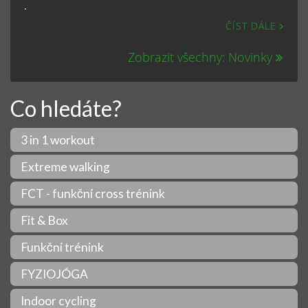
.
ČÍST DÁLE
Zobrazit všechny: Novinky
Co hledáte?
3 in 1 workout
Extreme walking
FCT - funkční cross trénink
Fit & Box
Funkční trénink
FYZIOJÓGA
Indoor cycling