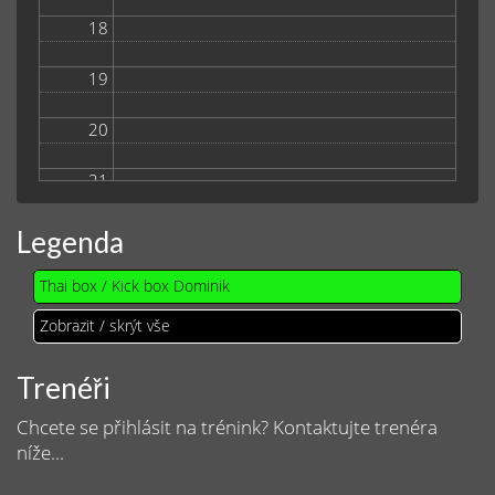
18
19
20
21
Legenda
Thai box / Kick box Dominik
Zobrazit / skrýt vše
Trenéři
Chcete se přihlásit na trénink? Kontaktujte trenéra
níže...