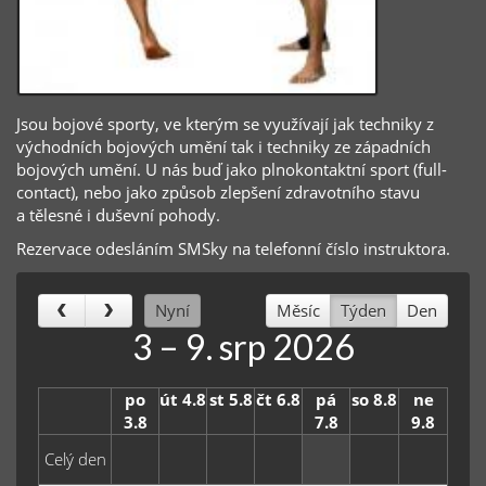
Jsou bojové sporty, ve kterým se využívají jak techniky z
východních bojových umění tak i techniky ze západních
bojových umění. U nás buď jako plnokontaktní sport (full-
contact), nebo jako způsob zlepšení zdravotního stavu
a tělesné i duševní pohody.
Rezervace odesláním SMSky na telefonní číslo instruktora.
Nyní
Měsíc
Týden
Den
3 – 9. srp 2026
po
út 4.8
st 5.8
čt 6.8
pá
so 8.8
ne
3.8
7.8
9.8
Celý den