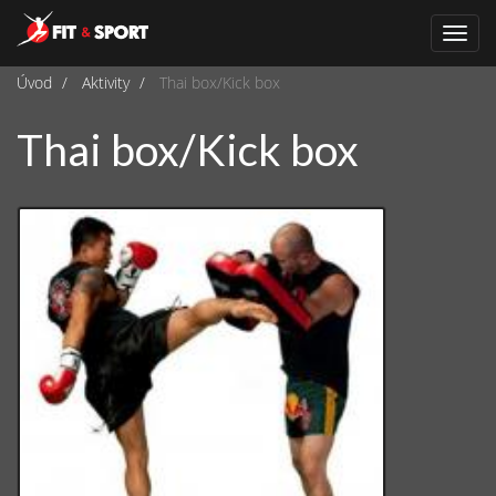
Navi
Úvod
Aktivity
Thai box/Kick box
Thai box/Kick box