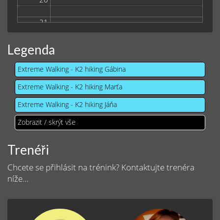
21
Legenda
Extreme Walking - K2 hiking Gábina
Extreme Walking - K2 hiking Marťa
Extreme Walking - K2 hiking Jáňa
Zobrazit / skrýt vše
Trenéři
Chcete se přihlásit na trénink? Kontaktujte trenéra
níže...