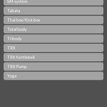
SM system
Tabata
Thai box/Kick box
Total body
Tribody
TRX
TRX Kettlebell
TRX Pump
Yoga