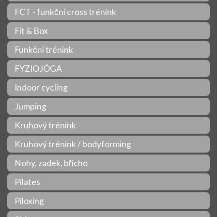
FCT - funkční cross trénink
Fit & Box
Funkční trénink
FYZIOJÓGA
Indoor cycling
Jumping
Kruhový trénink
Kruhový trénink / bodyforming
Nohy, zadek, břicho
Pilates
Piloxing