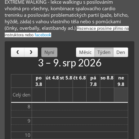
EXTREME WALKING - lekce walkingu s posilováním
vhodná pro všechny, kombinace spalovacího cardio
treninku a posilování problematických partií (paže, břicho,
hýždě, záda) s vahou vlastního těla nebo s pomůckami
(činky, overbally, elastibandy ad.)
Rezervace prosíme přímo na
instruktora nebo
facebook
Nyní
Měsíc
Týden
Den
3 – 9. srp 2026
po
út 4.8
st 5.8
čt 6.8
pá
so 8.8
ne
3.8
7.8
9.8
Celý den
8
9
10